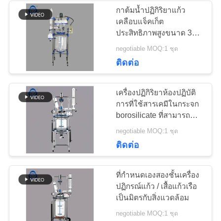
กาต้มน้ำปฏิกิริยาแก้ว
เว็บไซต์
เคลือบแจ็คเก็ต
9
ประสิทธิภาพสูงขนาด 30
เครื่องปฏิกรณ์กลั่น
ลิตรพร้อมคอนเดนเซอร์
negotiable MOQ:1 ชุด
นโยบาย
สำหรับการสังเคราะห์วัสดุ
ติดต่อ
สูญญากาศ
ใหม่
ความ
เครื่องปฏิกิริยาห้องปฏิบัติ
เป็น
การที่ใช้สารเคมีในกระจก
borosilicate ที่สามารถ
ส่วน
ปรับแต่งได้ 220V สําหรับ
33
negotiable MOQ:1 ชุด
การควบคุมอุณหภูมิที่แม่น
ชุดการกลั่นเส้นทาง
ติดต่อ
ตัว
ยํา
สั้น
ที่กำหนดเองสองชั้นเครื่อง
ปฏิกรณ์แก้ว / เสื้อแก้วเรือ
เป็นมิตรกับสิ่งแวดล้อม
negotiable MOQ:1 ชุด