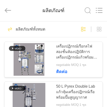
2026
Nantong
Sanjing
ผลิตภัณฑ์
Chemglass
Co.,Ltd.
All
Rights
Reserved.
68
บ้าน
ผลิตภัณฑ์ทั้งหมด
Lab เครื่องปฏิกรณ์
สินค้า
แก้ว
เครื่องปฏิกรณ์เรือกลไฟ
สองชั้นห้องปฏิบัติการ
เครื่องปฏิกรณ์แก้วพร้อม
เกี่ยว
คอนเดนเซอร์คอลัมน์
negotiable MOQ:1 ชุด
ติดต่อ
กับ
58
เครื่องปฏิกรณ์แก้ว
เรา
50 L Pyrex Double Lab
แก้วหุ้มเครื่องปฏิกรณ์เรือ
เคมี
พร้อมปั๊มสูญญากาศ
ทัวร์
negotiable MOQ:1 ชุด