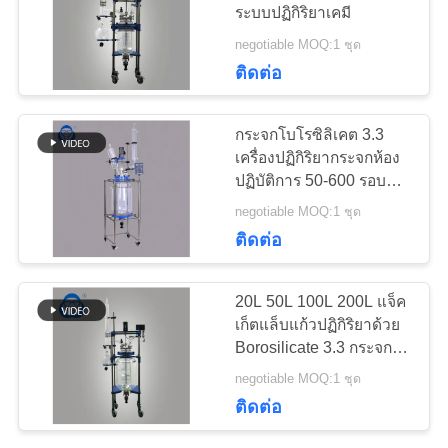
ระบบปฏิกิริยาเคมี
503
negotiable MOQ:1 ชุด
SERVICE
43
ติดต่อ
TEMPORARILY
เครื่องระเหยสูญญา
UNAVAILABLE
กระจกโบโรซิลิเคต 3.3
กาศแบบหมุน
NGINX
เครื่องปฏิกิริยากระจกห้อง
ปฏิบัติการ 50-600 รอบต่อ
นาที และ 0.098 MPa
negotiable MOQ:1 ชุด
ขอ
ความว่างสําหรับการใช้
ติดต่อ
งานทางเคมี
ใบ
7
20L 50L 100L 200L แจ็ค
เสนอ
เก็ตแล็บแก้วปฏิกิริยาด้วย
ชุดกลั่นแก้ว
Borosilicate 3.3 กระจก
ราคา
และกรอบเหล็กไร้ขัด 304
negotiable MOQ:1 ชุด
สําหรับการกระจาย
ติดต่อ
แอลกอฮอล์
แผนผัง